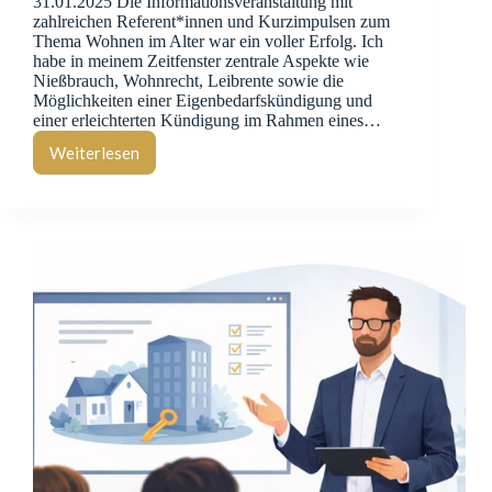
31.01.2025 Die Informationsveranstaltung mit
zahlreichen Referent*innen und Kurzimpulsen zum
Thema Wohnen im Alter war ein voller Erfolg. Ich
habe in meinem Zeitfenster zentrale Aspekte wie
Nießbrauch, Wohnrecht, Leibrente sowie die
Möglichkeiten einer Eigenbedarfskündigung und
einer erleichterten Kündigung im Rahmen eines…
Weiterlesen
Infoveranstaltung:
Wie
will
ich
im
Alter
wohnen
und
leben?