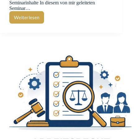
Seminarinhalte In diesem von mir geleiteten
Seminar…
Weiterlesen
Seminar:
Erwerb
und
Veräußerung
von
Immobilien
für
die
IHK
Schopfheim