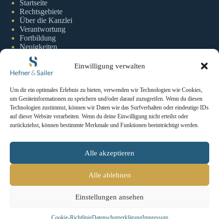
Startseite
Rechtsgebiete
Über die Kanzlei
Verantwortung
Fortbildung
Neuigkeiten
Einwilligung verwalten
Information
Um dir ein optimales Erlebnis zu bieten, verwenden wir Technologien wie Cookies,
um Geräteinformationen zu speichern und/oder darauf zuzugreifen. Wenn du diesen
Impressum
Technologien zustimmst, können wir Daten wie das Surfverhalten oder eindeutige IDs
Datenschutzerklaerung
auf dieser Website verarbeiten. Wenn du deine Einwilligung nicht erteilst oder
Cookie-Richtlinie
zurückziehst, können bestimmte Merkmale und Funktionen beeinträchtigt werden.
Kontakt
Alle akzeptieren
Kontakt
Alle ablehnen
Kanzleistraße 1
78462 Konstanz
Einstellungen ansehen
+49 (0) 7531 1278470
info(at)hefner-sailer.de
Cookie-Richtlinie
Datenschutzerklärung
Impressum