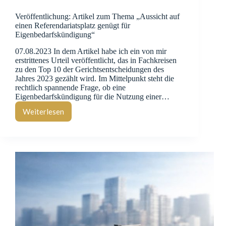
Veröffentlichung: Artikel zum Thema „Aussicht auf
einen Referendariatsplatz genügt für
Eigenbedarfskündigung“
07.08.2023 In dem Artikel habe ich ein von mir
erstrittenes Urteil veröffentlicht, das in Fachkreisen
zu den Top 10 der Gerichtsentscheidungen des
Jahres 2023 gezählt wird. Im Mittelpunkt steht die
rechtlich spannende Frage, ob eine
Eigenbedarfskündigung für die Nutzung einer…
Weiterlesen
Veröffentlichung:
Artikel
zum
Thema
„Aussicht
auf
einen
Referendariatsplatz
genügt
für
Eigenbedarfskündigung“