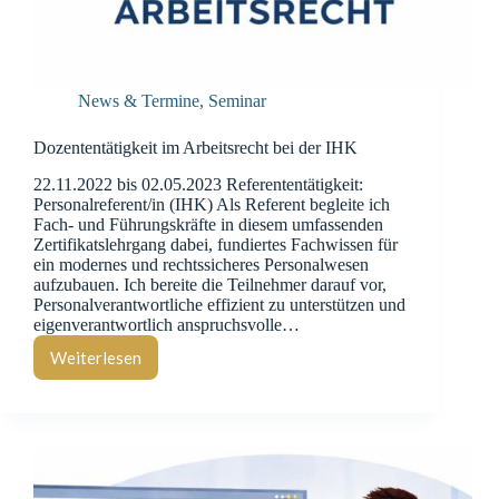
News & Termine
,
Seminar
Dozententätigkeit im Arbeitsrecht bei der IHK
22.11.2022 bis 02.05.2023 Referententätigkeit:
Personalreferent/in (IHK) Als Referent begleite ich
Fach- und Führungskräfte in diesem umfassenden
Zertifikatslehrgang dabei, fundiertes Fachwissen für
ein modernes und rechtssicheres Personalwesen
aufzubauen. Ich bereite die Teilnehmer darauf vor,
Personalverantwortliche effizient zu unterstützen und
eigenverantwortlich anspruchsvolle…
Weiterlesen
Dozententätigkeit
im
Arbeitsrecht
bei
der
IHK