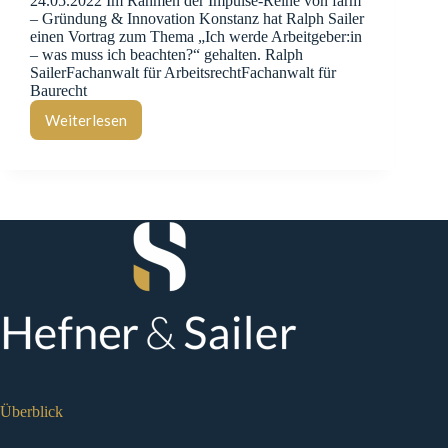
24.05.2022 Im Rahmen der Impulse-Reihe von farm
– Gründung & Innovation Konstanz hat Ralph Sailer
einen Vortrag zum Thema „Ich werde Arbeitgeber:in
– was muss ich beachten?“ gehalten. Ralph
SailerFachanwalt für ArbeitsrechtFachanwalt für
Baurecht
Weiterlesen
Vortrag
bei
farm
–
Gründung
&
Innovation
Konstanz
Überblick