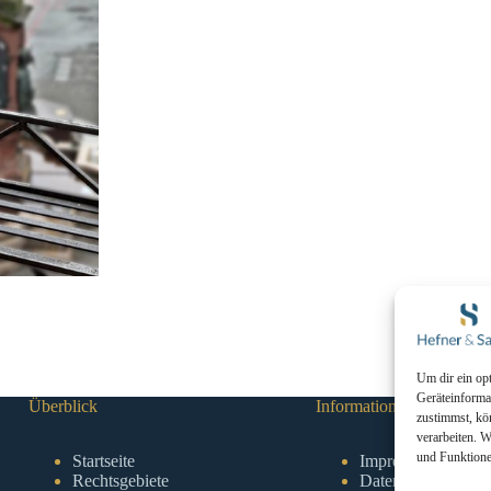
Um dir ein op
Geräteinforma
Überblick
Information
zustimmst, kö
verarbeiten. 
und Funktione
Startseite
Impressum
Rechtsgebiete
Datenschutzerklae