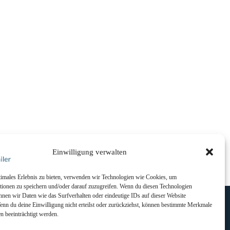
Einwilligung verwalten
timales Erlebnis zu bieten, verwenden wir Technologien wie Cookies, um
tionen zu speichern und/oder darauf zuzugreifen. Wenn du diesen Technologien
Kontakt
nnen wir Daten wie das Surfverhalten oder eindeutige IDs auf dieser Website
Wenn du deine Einwilligung nicht erteilst oder zurückziehst, können bestimmte Merkmale
n beeinträchtigt werden.
Kanzleistraße 1
rung
78462 Konstanz