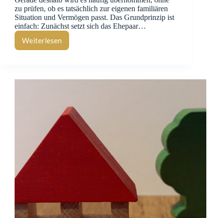
zu prüfen, ob es tatsächlich zur eigenen familiären
Situation und Vermögen passt. Das Grundprinzip ist
einfach: Zunächst setzt sich das Ehepaar…
Weiterlesen
Das
Berliner
Testament
–
eine
gute
Lösung?
Nicht
immer.