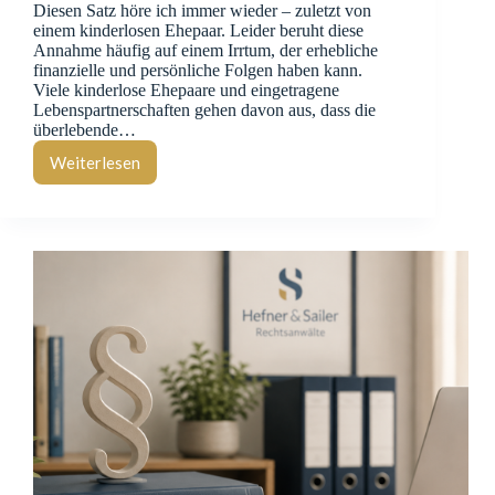
Diesen Satz höre ich immer wieder – zuletzt von
einem kinderlosen Ehepaar. Leider beruht diese
Annahme häufig auf einem Irrtum, der erhebliche
finanzielle und persönliche Folgen haben kann.
Viele kinderlose Ehepaare und eingetragene
Lebenspartnerschaften gehen davon aus, dass die
überlebende…
Weiterlesen
„Wenn
ich
sterbe
erbt
meine
Frau
eh
alles“