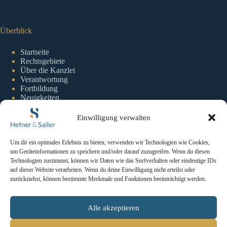
Überblick
Startseite
Rechtsgebiete
Über die Kanzlei
Verantwortung
Fortbildung
Neuigkeiten
Einwilligung verwalten
Information
Um dir ein optimales Erlebnis zu bieten, verwenden wir Technologien wie Cookies,
um Geräteinformationen zu speichern und/oder darauf zuzugreifen. Wenn du diesen
Impressum
Technologien zustimmst, können wir Daten wie das Surfverhalten oder eindeutige IDs
Datenschutzerklaerung
auf dieser Website verarbeiten. Wenn du deine Einwilligung nicht erteilst oder
Cookie-Richtlinie
zurückziehst, können bestimmte Merkmale und Funktionen beeinträchtigt werden.
Kontakt
Alle akzeptieren
Kontakt